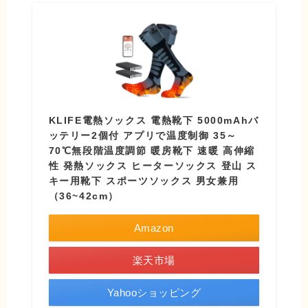
KLIFE電熱ソックス 電熱靴下 5000mAhバ
ッテリー2個付 アプリで温度制御 35～
70℃無段階温度調節 暖房靴下 速暖 高伸縮
性 発熱ソックス ヒーターソックス 登山 ス
キー用靴下 スポーツソックス 男女兼用
（36~42cm）
Amazon
楽天市場
Yahooショッピング