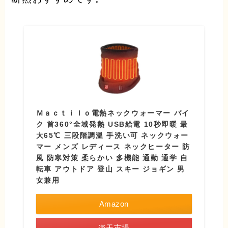
Ｍａｃｔｉｌｏ電熱ネックウォーマー バイ
ク 首360°全域発熱 USB給電 10秒即暖 最
大65℃ 三段階調温 手洗い可 ネックウォー
マー メンズ レディース ネックヒーター 防
風 防寒対策 柔らかい 多機能 通勤 通学 自
転車 アウトドア 登山 スキー ジョギン 男
女兼用
Amazon
楽天市場