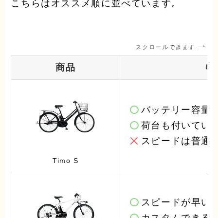
こちらはオススメ順に並べています。
スクロールできます
商品
特
バッテリー容量
荷台も付いてい
スピードは普通
Timo S
スピードが早い
カスタムできる