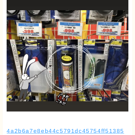
4a2b6a7e8eb44c5791dc45754ff51385