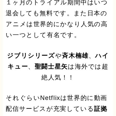
１ヶ月のトライアル期間中はいつ
退会しても無料です。また
日本の
アニメ
は世界的にかなり人気の高
い一つとして有名です。
ジブリシリーズ
や
斉木楠雄
、
ハイ
キュー
、
聖闘士星矢
は海外では超
絶人気！！
それぐらいNetflixは世界的に
動画
配信サービス
が充実している
証拠