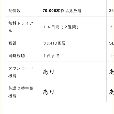
配信数
70,000本
作品見放題
3
無料トライア
１４日間（２週間）
３
ル
画質
フルHD画質
S
同時視聴
１台まで
１
ダウンロード
あり
機能
英語吹替字幕
あり
機能