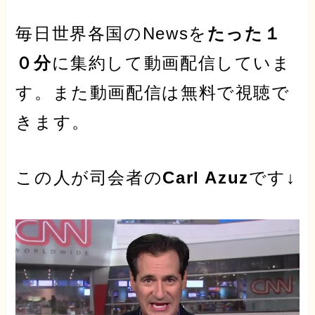
毎日世界各国のNewsを
たった１
０分
に集約して動画配信していま
す。また動画配信は無料で視聴で
きます。
この人が司会者の
Carl Azuz
です↓