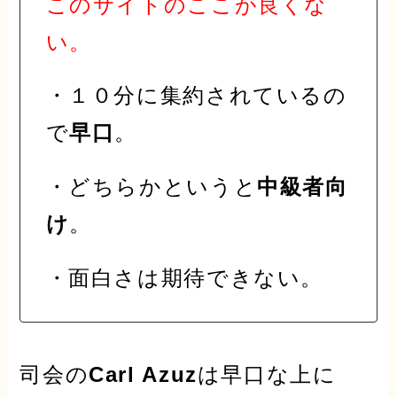
このサイトのここが良くな
い。
・１０分に集約されているの
で
早口
。
・どちらかというと
中級者向
け
。
・面白さは期待できない。
司会の
Carl Azuz
は早口な上に